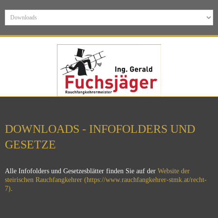
DOWNLOADS - INFOFOLDERS UND
GESETZE
Alle Infofolders und Gesetzesblätter finden Sie auf der
Website der
steirischen Rauchfangkehrer (https://www.rauchfangkehrer-stmk.at/recht-
7)
.